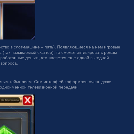
чество в слот-машине – пять). Появляющиеся на нем игровые
а (так называемый скаттер), то сможет активировать режим
аработанные деньги, что является еще одной выгодной
 вопроса.
ростым геймплеем. Сам интерфейс оформлен очень даже
 одноименной телевизионной передачи.