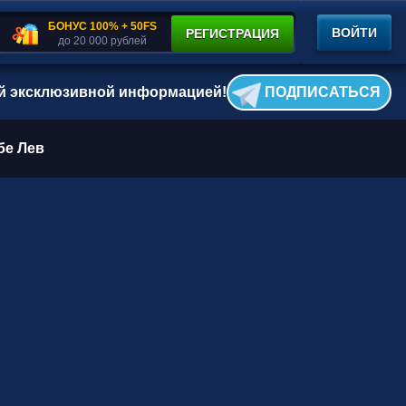
БОНУС 100% + 50FS
ВОЙТИ
РЕГИСТРАЦИЯ
до 20 000 рублей
ой эксклюзивной информацией!
ПОДПИСАТЬСЯ
бе Лев