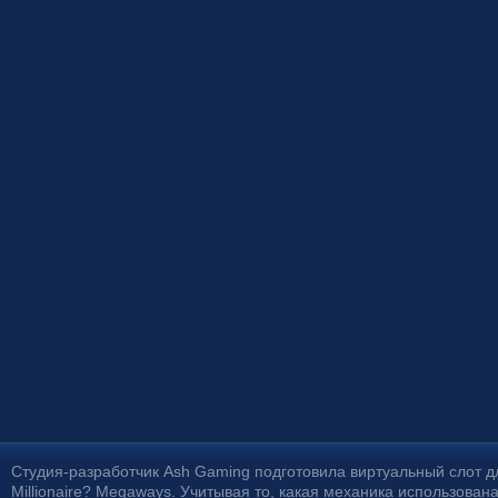
Студия-разработчик Ash Gaming подготовила виртуальный слот 
Millionaire? Megaways. Учитывая то, какая механика использован