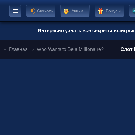
Скачать
Акции
Бонусы
Интересно узнать все секреты выигрыш
Главная
Who Wants to Be a Millionaire?
Слот 