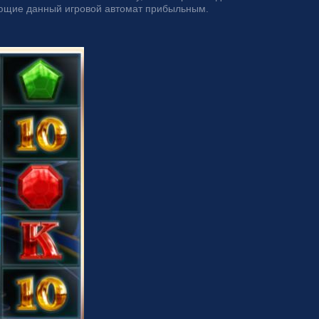
лающие данный игровой автомат прибыльным.