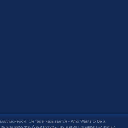
ь миллионером. Он так и называется - Who Wants to Be a
ельно высокие. А все потому, что в игре пятьдесят активных