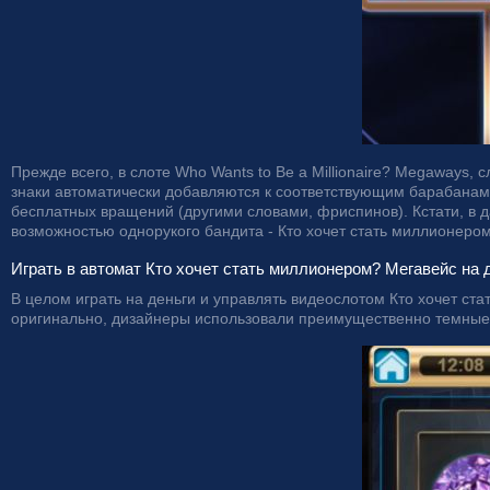
Прежде всего, в слоте Who Wants to Be a Millionaire? Megaways
знаки автоматически добавляются к соответствующим барабанам. 
бесплатных вращений (другими словами, фриспинов). Кстати, в 
возможностью однорукого бандита - Кто хочет стать миллионером?
Играть в автомат Кто хочет стать миллионером? Мегавейс на 
В целом играть на деньги и управлять видеослотом Кто хочет 
оригинально, дизайнеры использовали преимущественно темные 