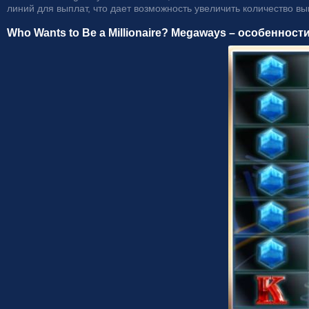
линий для выплат, что дает возможность увеличить количество 
Who Wants to Be a Millionaire? Megaways – особенност