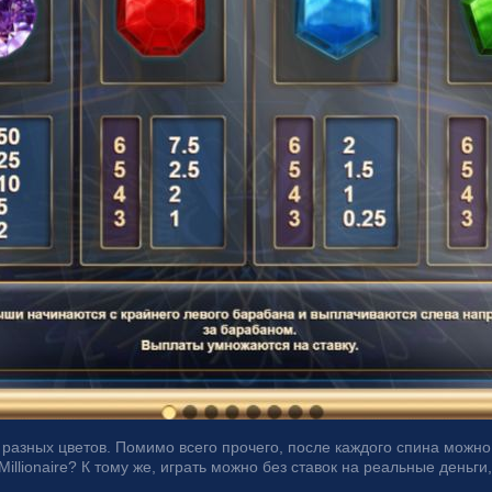
разных цветов. Помимо всего прочего, после каждого спина можн
llionaire? К тому же, играть можно без ставок на реальные деньг