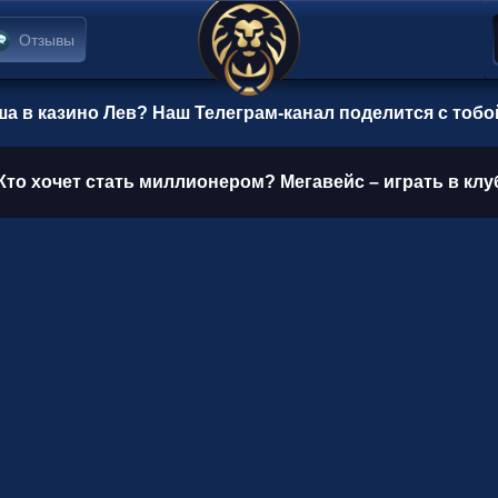
Отзывы
а в казино Лев? Наш Телеграм-канал поделится с тоб
Кто хочет стать миллионером? Мегавейс – играть в клу