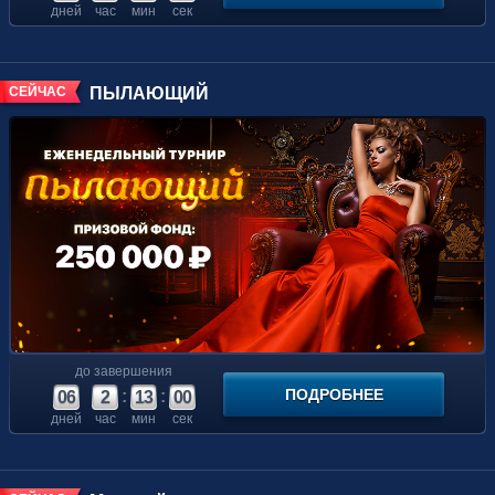
дней
час
мин
ceк
СЕЙЧАС
ПЫЛАЮЩИЙ
до завершения
ПОДРОБНЕЕ
:
:
06
2
13
00
дней
час
мин
ceк