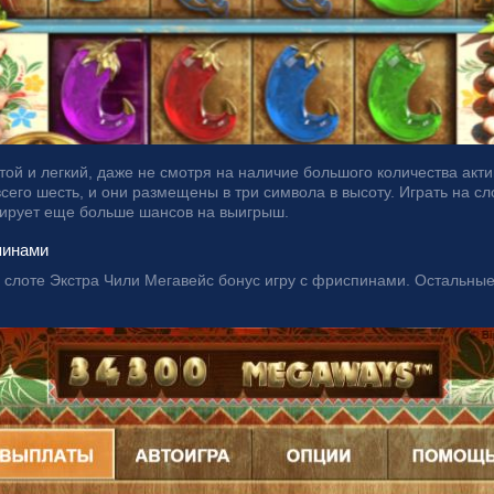
стой и легкий, даже не смотря на наличие большого количества акти
его шесть, и они размещены в три символа в высоту. Играть на сло
тирует еще больше шансов на выигрыш.
пинами
 в слоте Экстра Чили Мегавейс бонус игру с фриспинами. Остальные