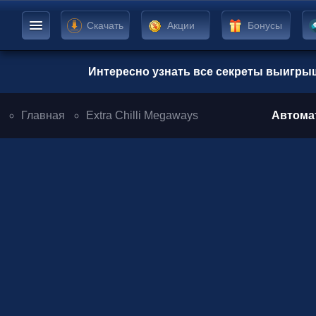
Скачать
Акции
Бонусы
Интересно узнать все секреты выигрыш
Главная
Extra Chilli Megaways
Автомат