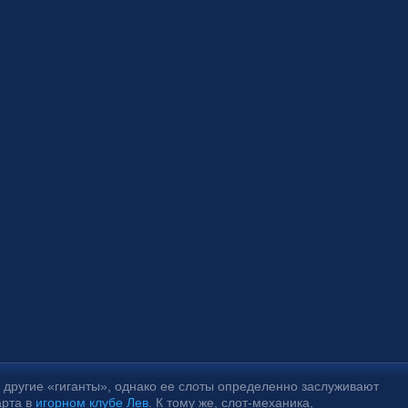
 другие «гиганты», однако ее слоты определенно заслуживают
арта в
игорном клубе Лев
. К тому же, слот-механика,