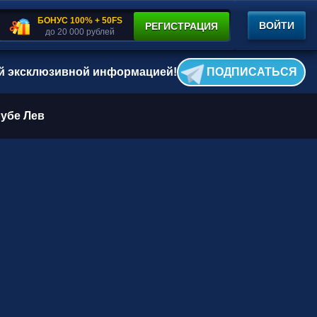
БОНУС 100% + 50FS
ВОЙТИ
РЕГИСТРАЦИЯ
до 20 000 рублей
ой эксклюзивной информацией!
ПОДПИСАТЬСЯ
лубе Лев